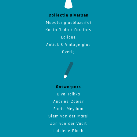
Collectie Diversen
Meester glasblazer(s)
Kosta Boda / Orrefors
Lalique
Antiek & Vintage glas
Overig
Ontwerpers
Oiva Toikka
Andries Copier
Floris Meydam
Siem van der Marel
Jan van der Vaart
Luiciene Bloch